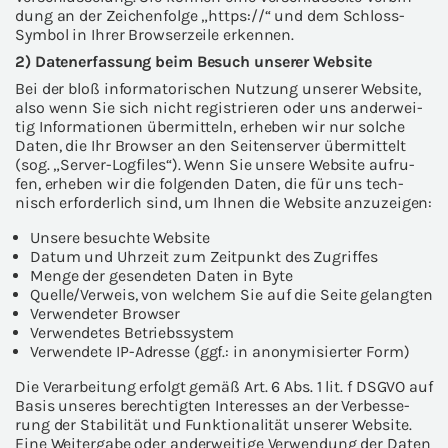
dung an der Zei­chen­fol­ge „https://“ und dem Schloss-​
Symbol in Ihrer Brow­ser­zei­le er­ken­nen.
2) Da­ten­er­fas­sung beim Be­such un­se­rer Web­site
Bei der bloß in­for­ma­to­ri­schen Nut­zung un­se­rer Web­site,
also wenn Sie sich nicht re­gis­trie­ren oder uns an­der­wei­
tig In­for­ma­tio­nen über­mit­teln, er­he­ben wir nur sol­che
Daten, die Ihr Brow­ser an den Sei­ten­ser­ver über­mit­telt
(sog. „Server-​Logfiles“). Wenn Sie un­se­re Web­site auf­ru­
fen, er­he­ben wir die fol­gen­den Daten, die für uns tech­
nisch er­for­der­lich sind, um Ihnen die Web­site an­zu­zei­gen:
Un­se­re be­such­te Web­site
Datum und Uhr­zeit zum Zeit­punkt des Zu­grif­fes
Menge der ge­sen­de­ten Daten in Byte
Quel­le/Ver­weis, von wel­chem Sie auf die Seite ge­lang­ten
Ver­wen­de­ter Brow­ser
Ver­wen­de­tes Be­triebs­sys­tem
Ver­wen­de­te IP-​Adresse (ggf.: in an­ony­mi­sier­ter Form)
Die Ver­ar­bei­tung er­folgt gemäß Art. 6 Abs. 1 lit. f DSGVO auf
Basis un­se­res be­rech­tig­ten In­ter­es­ses an der Ver­bes­se­
rung der Sta­bi­li­tät und Funk­tio­na­li­tät un­se­rer Web­site.
Eine Wei­ter­ga­be oder an­der­wei­ti­ge Ver­wen­dung der Daten