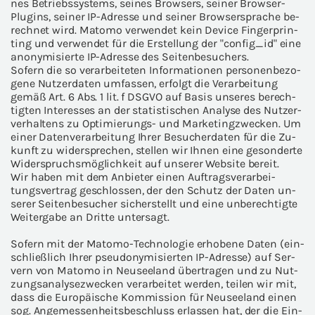
nes Be­triebs­sys­tems, sei­nes Brow­sers, sei­ner Browser-​
Plugins, sei­ner IP-​Adresse und sei­ner Brow­ser­spra­che be­
rech­net wird. Mato­mo ver­wen­det kein De­vice Fin­ger­prin­
ting und ver­wen­det für die Er­stel­lung der "con­fig_id" eine
an­ony­mi­sier­te IP-​Adresse des Sei­ten­be­su­chers.
So­fern die so ver­ar­bei­te­ten In­for­ma­tio­nen per­so­nen­be­zo­
ge­ne Nut­zer­da­ten um­fas­sen, er­folgt die Ver­ar­bei­tung
gemäß Art. 6 Abs. 1 lit. f DSGVO auf Basis un­se­res be­rech­
tig­ten In­ter­es­ses an der sta­tis­ti­schen Ana­ly­se des Nut­zer­
ver­hal­tens zu Optimierungs-​ und Mar­ke­ting­zwe­cken. Um
einer Da­ten­ver­ar­bei­tung Ihrer Be­su­cher­da­ten für die Zu­
kunft zu wi­der­spre­chen, stel­len wir Ihnen eine ge­son­der­te
Wi­der­spruchs­mög­lich­keit auf un­se­rer Web­site be­reit.
Wir haben mit dem An­bie­ter einen Auf­trags­ver­ar­bei­
tungs­ver­trag ge­schlos­sen, der den Schutz der Daten un­
se­rer Sei­ten­be­su­cher si­cher­stellt und eine un­be­rech­tig­te
Wei­ter­ga­be an Drit­te un­ter­sagt.
So­fern mit der Matomo-​Technologie er­ho­be­ne Daten (ein­
schließ­lich Ihrer pseud­ony­mi­sier­ten IP-​Adresse) auf Ser­
vern von Mato­mo in Neu­see­land über­tra­gen und zu Nut­
zungs­ana­ly­se­zwe­cken ver­ar­bei­tet wer­den, tei­len wir mit,
dass die Eu­ro­päi­sche Kom­mis­si­on für Neu­see­land einen
sog. An­ge­mes­sen­heits­be­schluss er­las­sen hat, der die Ein­