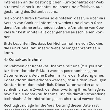
In­ter­es­sen an der best­mög­li­chen Funk­tio­na­li­tät der Web­
site sowie einer kun­den­freund­li­chen und ef­fek­ti­ven Aus­
ge­stal­tung des Sei­ten­be­suchs.
Sie kön­nen Ihren Brow­ser so ein­stel­len, dass Sie über das
Set­zen von Coo­kies in­for­miert wer­den und ein­zeln über
deren An­nah­me ent­schei­den oder die An­nah­me von Coo­
kies für be­stimm­te Fälle oder ge­ne­rell aus­schlie­ßen kön­
nen.
Bitte be­ach­ten Sie, dass bei Nicht­an­nah­me von Coo­kies
die Funk­tio­na­li­tät un­se­rer Web­site ein­ge­schränkt sein
kann.
4) Kon­takt­auf­nah­me
Im Rah­men der Kon­takt­auf­nah­me mit uns (z.B. per Kon­
takt­for­mu­lar oder E-​Mail) wer­den per­so­nen­be­zo­ge­ne
Daten er­ho­ben. Wel­che Daten im Falle der Nut­zung eines
Kon­takt­for­mu­lars er­ho­ben wer­den, ist aus dem je­wei­li­gen
Kon­takt­for­mu­lar er­sicht­lich. Diese Daten wer­den aus­
schließ­lich zum Zweck der Be­ant­wor­tung Ihres An­lie­gens
bzw. für die Kon­takt­auf­nah­me und die damit ver­bun­de­ne
tech­ni­sche Ad­mi­nis­tra­ti­on ge­spei­chert und ver­wen­det.
Rechts­grund­la­ge für die Ver­ar­bei­tung die­ser Daten ist
unser be­rech­tig­tes In­ter­es­se an der Be­ant­wor­tung Ihres