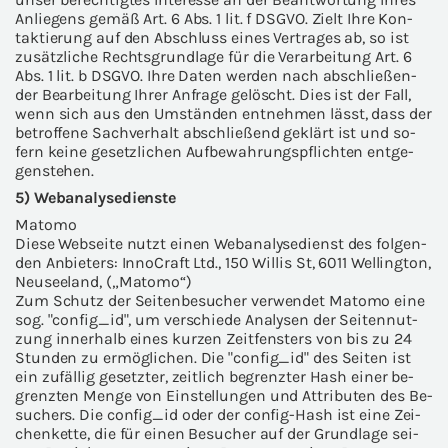
An­lie­gens gemäß Art. 6 Abs. 1 lit. f DSGVO. Zielt Ihre Kon­
tak­tie­rung auf den Ab­schluss eines Ver­tra­ges ab, so ist
zu­sätz­li­che Rechts­grund­la­ge für die Ver­ar­bei­tung Art. 6
Abs. 1 lit. b DSGVO. Ihre Daten wer­den nach ab­schlie­ßen­
der Be­ar­bei­tung Ihrer An­fra­ge ge­löscht. Dies ist der Fall,
wenn sich aus den Um­stän­den ent­neh­men lässt, dass der
be­trof­fe­ne Sach­ver­halt ab­schlie­ßend ge­klärt ist und so­
fern keine ge­setz­li­chen Auf­be­wah­rungs­pflich­ten ent­ge­
gen­ste­hen.
5) Web­ana­ly­se­diens­te
Mato­mo
Diese Web­sei­te nutzt einen Web­ana­ly­se­dienst des fol­gen­
den An­bie­ters: In­no­Craft Ltd., 150 Wil­lis St, 6011 Wel­ling­ton,
Neu­see­land, („Mato­mo“)
Zum Schutz der Sei­ten­be­su­cher ver­wen­det Mato­mo eine
sog. "con­fig_id", um ver­schie­de Ana­ly­sen der Sei­ten­nut­
zung in­ner­halb eines kur­zen Zeit­fens­ters von bis zu 24
Stun­den zu er­mög­li­chen. Die "con­fig_id" des Sei­ten ist
ein zu­fäl­lig ge­setz­ter, zeit­lich be­grenz­ter Hash einer be­
grenz­ten Menge von Ein­stel­lun­gen und At­tri­bu­ten des Be­
su­chers. Die con­fig_id oder der config-​Hash ist eine Zei­
chen­ket­te, die für einen Be­su­cher auf der Grund­la­ge sei­