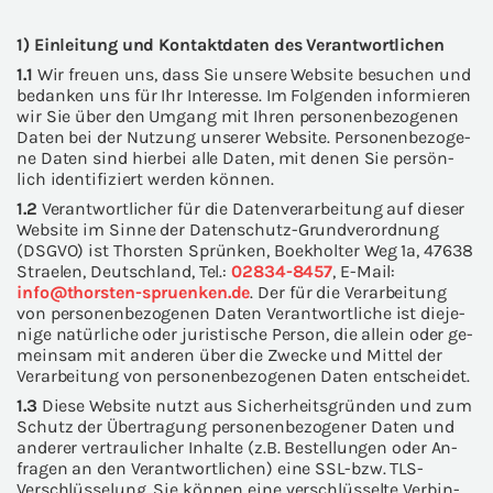
1) Ein­lei­tung und Kon­takt­da­ten des Ver­ant­wort­li­chen
1.1
Wir freu­en uns, dass Sie un­se­re Web­site be­su­chen und
be­dan­ken uns für Ihr In­ter­es­se. Im Fol­gen­den in­for­mie­ren
wir Sie über den Um­gang mit Ihren per­so­nen­be­zo­ge­nen
Daten bei der Nut­zung un­se­rer Web­site. Per­so­nen­be­zo­ge­
ne Daten sind hier­bei alle Daten, mit denen Sie per­sön­
lich iden­ti­fi­ziert wer­den kön­nen.
1.2
Ver­ant­wort­li­cher für die Da­ten­ver­ar­bei­tung auf die­ser
Web­site im Sinne der Datenschutz-​Grundverordnung
(DSGVO) ist Thors­ten Sprün­ken, Bo­ek­hol­ter Weg 1a, 47638
Strae­len, Deutsch­land, Tel.:
02834-8457
, E-​Mail:
info@thorsten-​spruenken.de
. Der für die Ver­ar­bei­tung
von per­so­nen­be­zo­ge­nen Daten Ver­ant­wort­li­che ist die­je­
ni­ge na­tür­li­che oder ju­ris­ti­sche Per­son, die al­lein oder ge­
mein­sam mit an­de­ren über die Zwe­cke und Mit­tel der
Ver­ar­bei­tung von per­so­nen­be­zo­ge­nen Daten ent­schei­det.
1.3
Diese Web­site nutzt aus Si­cher­heits­grün­den und zum
Schutz der Über­tra­gung per­so­nen­be­zo­ge­ner Daten und
an­de­rer ver­trau­li­cher In­hal­te (z.B. Be­stel­lun­gen oder An­
fra­gen an den Ver­ant­wort­li­chen) eine SSL-​bzw. TLS-​
Verschlüsselung. Sie kön­nen eine ver­schlüs­sel­te Ver­bin­