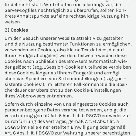
fin­det nicht statt. Wir be­hal­ten uns al­ler­dings vor, die
Server-​Logfiles nach­träg­lich zu über­prü­fen, soll­ten kon­
kre­te An­halts­punk­te auf eine rechts­wid­ri­ge Nut­zung hin­
wei­sen.
3) Coo­kies
Um den Be­such un­se­rer Web­site at­trak­tiv zu ge­stal­ten
und die Nut­zung be­stimm­ter Funk­tio­nen zu er­mög­li­chen,
ver­wen­den wir Coo­kies, also klei­ne Text­da­tei­en, die auf
Ihrem End­ge­rät ab­ge­legt wer­den. Teil­wei­se wer­den diese
Coo­kies nach Schlie­ßen des Brow­sers au­to­ma­tisch wie­
der ge­löscht (sog. „Session-​Cookies“), teil­wei­se ver­blei­ben
diese Coo­kies län­ger auf Ihrem End­ge­rät und er­mög­li­
chen das Spei­chern von Sei­ten­ein­stel­lun­gen (sog. „per­
sis­ten­te Coo­kies“). Im letz­te­ren Fall kön­nen Sie die Spei­
cher­dau­er der Über­sicht zu den Cookie-​Einstellungen
Ihres Web­brow­sers ent­neh­men.
So­fern durch ein­zel­ne von uns ein­ge­setz­te Coo­kies auch
per­so­nen­be­zo­ge­ne Daten ver­ar­bei­tet wer­den, er­folgt die
Ver­ar­bei­tung gemäß Art. 6 Abs. 1 lit. b DSGVO ent­we­der zur
Durch­füh­rung des Ver­tra­ges, gemäß Art. 6 Abs. 1 lit. a
DSGVO im Falle einer er­teil­ten Ein­wil­li­gung oder gemäß
Art. 6 Abs. 1 lit. f DSGVO zur Wah­rung un­se­rer be­rech­tig­ten